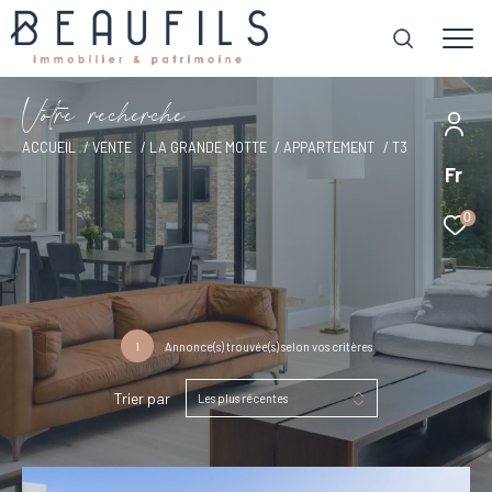
V
o
t
r
e
r
e
c
h
e
r
c
h
e
ACCUEIL
VENTE
LA GRANDE MOTTE
APPARTEMENT
T3
Fr
0
1
Annonce(s) trouvée(s) selon vos critères
Trier par
Les plus récentes