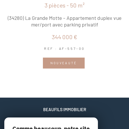
3 pièces - 50 m²
(34280) La Grande Motte - Appartement duplex vue
mer/port avec parking privatif
344 000 €
REF : AF-557-00
NOUVEAUTÉ
BEAUFILS IMMOBILIER
06 02 17 22 40
Comme beaucoup, notre site
xavier@beaufils-patrimoine.fr