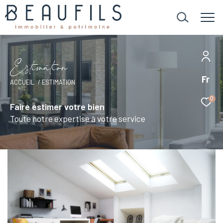
E
s
t
i
m
a
t
i
o
n
Fr
ACCUEIL
ESTIMATION
0
Faire estimer votre bien
Toute notre expertise à votre service