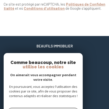
Ce site est protégé par reCAPTCHA, les
Politiques de Confiden
tialité
et es
Conditions d'utilisation
de Google s'appliquent.
BEAUFILS IMMOBILIER
06 02 17 22 40
Comme beaucoup, notre site
xavier@beaufils-patrimoine.fr
utilise les cookies
658 enclos des jasmins Carnon Plage
34130
mauguio
On aimerait vous accompagner pendant
votre visite.
En poursuivant, vous acceptez l'utilisation des
NOUS SUIVRE SUR
cookies par ce site, afin de vous proposer des
contenus adaptés et réaliser des statistiques !