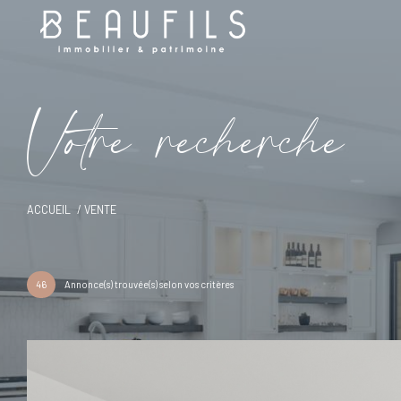
V
o
t
r
e
r
e
c
h
e
r
c
h
e
ACCUEIL
VENTE
46
Annonce(s) trouvée(s) selon vos critères