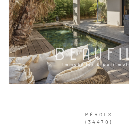
PÉROLS
(34470)