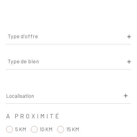
Type
d'offre
Type d'offre
Type
de
Type de bien
bien
A PROXIMITÉ
5 KM
10 KM
15 KM