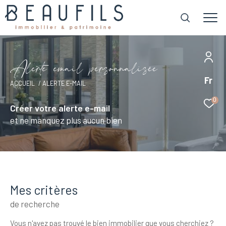
A
l
e
r
t
e
e
m
a
i
l
p
e
r
s
o
n
n
a
l
i
s
é
e
Fr
ACCUEIL
ALERTE E-MAIL
0
Créer votre alerte e-mail
et ne manquez plus aucun bien
Mes critères
de recherche
Vous n'avez pas trouvé le bien immobilier que vous cherchiez ?