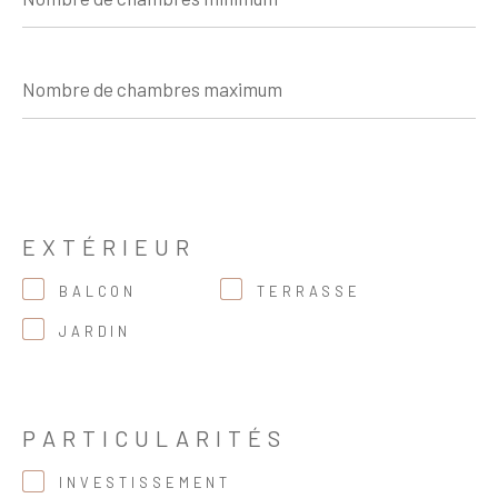
chambres
minimum
Nombre
de
chambres
maximum
EXTÉRIEUR
BALCON
TERRASSE
JARDIN
PARTICULARITÉS
INVESTISSEMENT