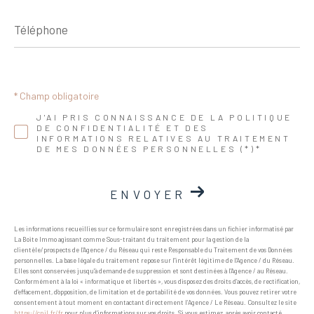
Téléphone
* Champ obligatoire
J'AI PRIS CONNAISSANCE DE LA POLITIQUE
DE CONFIDENTIALITÉ ET DES
INFORMATIONS RELATIVES AU TRAITEMENT
DE MES DONNÉES PERSONNELLES (*)*
ENVOYER
Les informations recueillies sur ce formulaire sont enregistrées dans un fichier informatisé par
La Boite Immo agissant comme Sous-traitant du traitement pour la gestion de la
clientèle/prospects de l'Agence / du Réseau qui reste Responsable du Traitement de vos Données
personnelles. La base légale du traitement repose sur l'intérêt légitime de l'Agence / du Réseau.
Elles sont conservées jusqu'à demande de suppression et sont destinées à l'Agence / au Réseau.
Conformément à la loi « informatique et libertés », vous disposez des droits d’accès, de rectification,
d’effacement, d’opposition, de limitation et de portabilité de vos données. Vous pouvez retirer votre
consentement à tout moment en contactant directement l’Agence / Le Réseau. Consultez le site
https://cnil.fr/fr
pour plus d’informations sur vos droits. Si vous estimez, après avoir contacté