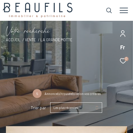
V
o
t
r
e
r
e
c
h
e
r
c
h
e
ACCUEIL
VENTE
LA GRANDE MOTTE
Fr
0
5
Annonce(s) trouvée(s) selon vos critères
Trier par
Les plus récentes