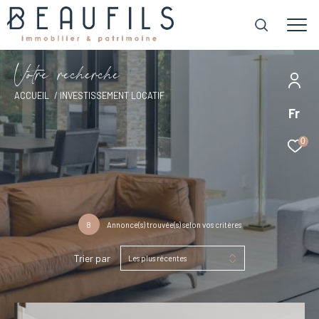
V
o
t
r
e
r
e
c
h
e
r
c
h
e
ACCUEIL
INVESTISSEMENT LOCATIF
Fr
0
8
Annonce(s) trouvée(s) selon vos critères
Trier par
Les plus récentes