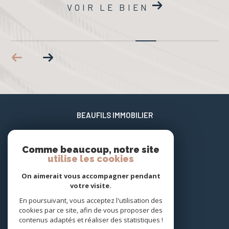
VOIR LE BIEN
BEAUFILS IMMOBILIER
06 02 17 22 40
Comme beaucoup, notre site
xavier@beaufils-patrimoine.fr
utilise les cookies
658 enclos des jasmins Carnon Plage
34130
mauguio
On aimerait vous accompagner pendant
votre visite.
En poursuivant, vous acceptez l'utilisation des
NOUS SUIVRE SUR
cookies par ce site, afin de vous proposer des
contenus adaptés et réaliser des statistiques !