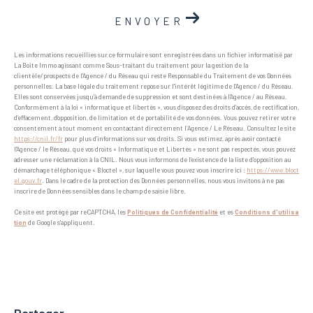
ENVOYER
Les informations recueillies sur ce formulaire sont enregistrées dans un fichier informatisé par
La Boite Immo agissant comme Sous-traitant du traitement pour la gestion de la
clientèle/prospects de l'Agence / du Réseau qui reste Responsable du Traitement de vos Données
personnelles. La base légale du traitement repose sur l'intérêt légitime de l'Agence / du Réseau.
Elles sont conservées jusqu'à demande de suppression et sont destinées à l'Agence / au Réseau.
Conformément à la loi « informatique et libertés », vous disposez des droits d’accès, de rectification,
d’effacement, d’opposition, de limitation et de portabilité de vos données. Vous pouvez retirer votre
consentement à tout moment en contactant directement l’Agence / Le Réseau. Consultez le site
https://cnil.fr/fr
pour plus d’informations sur vos droits. Si vous estimez, après avoir contacté
l'Agence / le Réseau, que vos droits « Informatique et Libertés » ne sont pas respectés, vous pouvez
adresser une réclamation à la CNIL. Nous vous informons de l’existence de la liste d'opposition au
démarchage téléphonique « Bloctel », sur laquelle vous pouvez vous inscrire ici :
https://www.bloct
el.gouv.fr
. Dans le cadre de la protection des Données personnelles, nous vous invitons à ne pas
inscrire de Données sensibles dans le champ de saisie libre.
Ce site est protégé par reCAPTCHA, les
Politiques de Confidentialité
et es
Conditions d'utilisa
tion
de Google s'appliquent.
partager