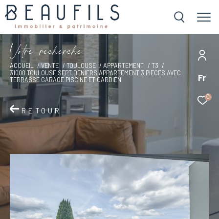
V
o
t
r
e
r
e
c
h
e
r
c
h
e
ACCUEIL
VENTE
TOULOUSE
APPARTEMENT
T3
31000 TOULOUSE SEPT DENIERS APPARTEMENT 3 PIECES AVEC
Fr
TERRASSE GARAGE PISCINE ET GARDIEN
0
RETOUR