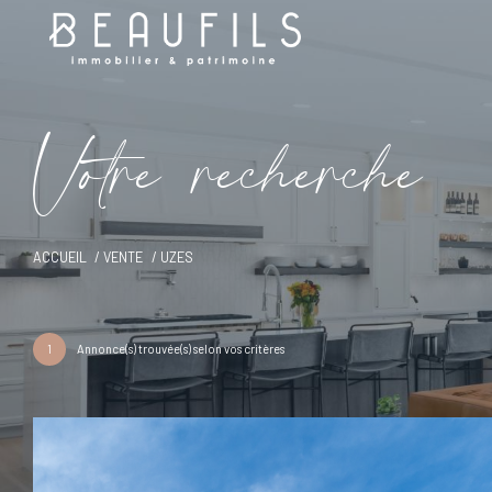
V
o
t
r
e
r
e
c
h
e
r
c
h
e
ACCUEIL
VENTE
UZES
1
Annonce(s) trouvée(s) selon vos critères