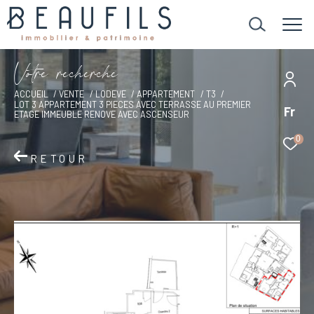
V
o
t
r
e
r
e
c
h
e
r
c
h
e
ACCUEIL
VENTE
LODEVE
APPARTEMENT
T3
LOT 3 APPARTEMENT 3 PIECES AVEC TERRASSE AU PREMIER
Fr
ETAGE IMMEUBLE RENOVE AVEC ASCENSEUR
0
RETOUR