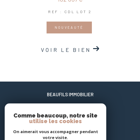
REF : CDL LOT 2
NOUVEAUTÉ
VOIR LE BIEN
BEAUFILS IMMOBILIER
06 02 17 22 40
Comme beaucoup, notre site
xavier@beaufils-patrimoine.fr
utilise les cookies
658 enclos des jasmins Carnon Plage
34130
mauguio
On aimerait vous accompagner pendant
votre visite.