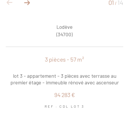
01
14
/
Lodève
(34700)
3 pièces - 57 m²
lot 3 - appartement - 3 pièces avec terrasse au
premier étage - immeuble rénové avec ascenseur
94 283 €
REF : CDL LOT 3