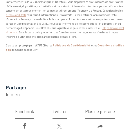
Conformément à la loi « informatique et libertés », vous disposez des droits d’accès, de rectification,
d’effacement, d’opposition, de limitation et de portabilité de vos données. Vous pouvez retirer votre
consentement à tout moment en contactant directement l’Agence / Le Réseau. Consultez le site
https://cnil.fr/fr
pour plus d’informations sur vos droits. Si vous estimez, après avoir contacté
l'Agence / le Réseau, que vos droits « Informatique et Libertés » ne sont pas respectés, vous pouvez
adresser une réclamation à la CNIL. Nous vous informons de l’existence de la liste d'opposition au
démarchage téléphonique « Bloctel », sur laquelle vous pouvez vous inscrire ici :
https://www.bloct
el.gouv.fr
. Dans le cadre de la protection des Données personnelles, nous vous invitons à ne pas
inscrire de Données sensibles dans le champ de saisie libre.
Ce site est protégé par reCAPTCHA, les
Politiques de Confidentialité
et es
Conditions d'utilisa
tion
de Google s'appliquent.
partager
le bien
Facebook
Twitter
Plus de partage