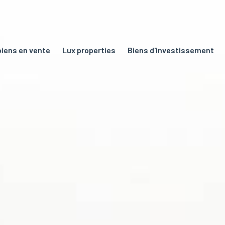
 biens en vente
lux properties
biens d'investissement