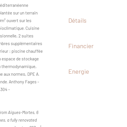
 méditerranéenne
lantée sur un terrain
Détails
m² ouvert sur les
bioclimatique. Cuisine
ionnelle, 2 suites
ambres supplémentaires
Financier
rieur : piscine chauffée
un espace de stockage
au thermodynamique,
Energie
que aux normes, DPE A.
ande. Anthony Fages -
 304 -
 from Aigues-Mortes, 6
es, a fully renovated