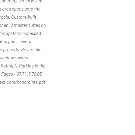
oor area), set on 697 m²
g area opens onto the
rgola. Custom-built
hen, 2 master suites on
ooms upstairs accessed
ted pool, several
e property. Reversible
 windows, water
Rating A. Parking in the
 Fages - 07.71.15.70.03
vest.com/honoraires.pdf