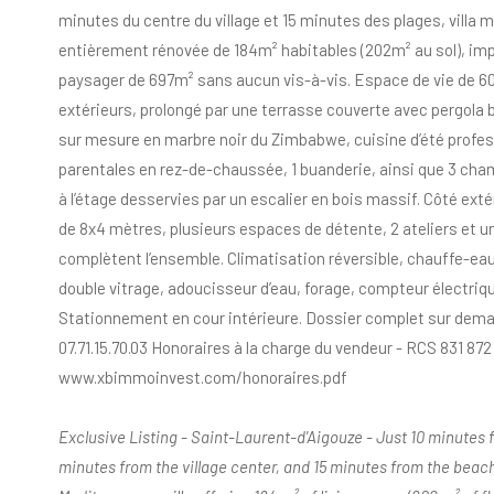
minutes du centre du village et 15 minutes des plages, villa
entièrement rénovée de 184m² habitables (202m² au sol), imp
paysager de 697m² sans aucun vis-à-vis. Espace de vie de 60
extérieurs, prolongé par une terrasse couverte avec pergola 
sur mesure en marbre noir du Zimbabwe, cuisine d’été profess
parentales en rez-de-chaussée, 1 buanderie, ainsi que 3 ch
à l’étage desservies par un escalier en bois massif. Côté exté
de 8x4 mètres, plusieurs espaces de détente, 2 ateliers et 
complètent l’ensemble. Climatisation réversible, chauffe-e
double vitrage, adoucisseur d’eau, forage, compteur électri
Stationnement en cour intérieure. Dossier complet sur dem
07.71.15.70.03 Honoraires à la charge du vendeur - RCS 831 872
www.xbimmoinvest.com/honoraires.pdf
Exclusive Listing - Saint-Laurent-d'Aigouze - Just 10 minutes
minutes from the village center, and 15 minutes from the beach