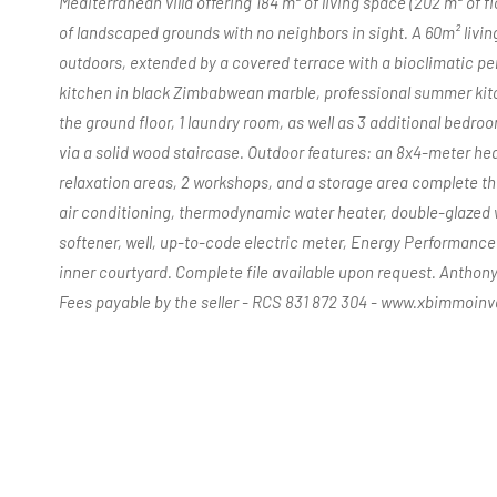
Mediterranean villa offering 184 m² of living space (202 m² of fl
of landscaped grounds with no neighbors in sight. A 60m² livin
outdoors, extended by a covered terrace with a bioclimatic pe
kitchen in black Zimbabwean marble, professional summer kitc
the ground floor, 1 laundry room, as well as 3 additional bedr
via a solid wood staircase. Outdoor features: an 8x4-meter hea
relaxation areas, 2 workshops, and a storage area complete th
air conditioning, thermodynamic water heater, double-glazed
softener, well, up-to-code electric meter, Energy Performance 
inner courtyard. Complete file available upon request. Anthony
Fees payable by the seller - RCS 831 872 304 - www.xbimmoin