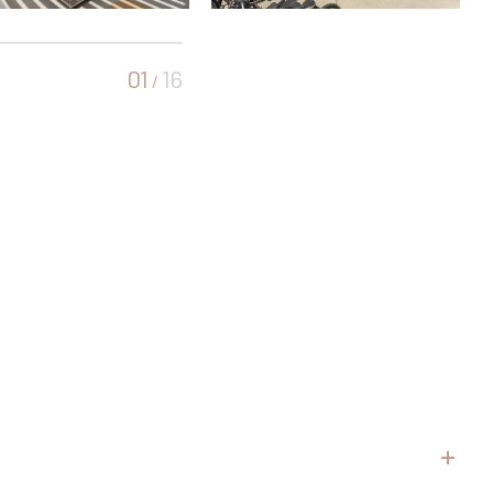
01
16
/