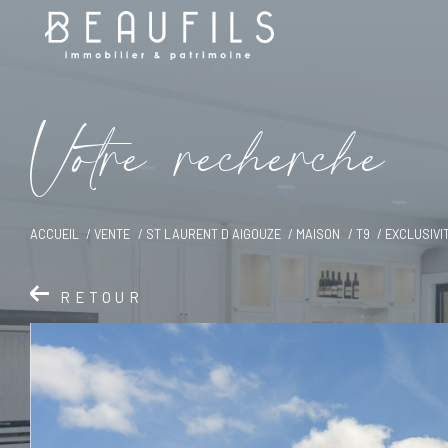
V
o
t
r
e
r
e
c
h
e
r
c
h
e
ACCUEIL
VENTE
ST LAURENT D AIGOUZE
MAISON
T9
EXCLUSIVI
RETOUR