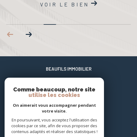
VOIR LE BIEN
BEAUFILS IMMOBILIER
06 02 17 22 40
Comme beaucoup, notre site
xavier@beaufils-patrimoine.fr
utilise les cookies
658 enclos des jasmins Carnon Plage
34130
mauguio
On aimerait vous accompagner pendant
votre visite.
En poursuivant, vous acceptez l'utilisation des
NOUS SUIVRE SUR
cookies par ce site, afin de vous proposer des
contenus adaptés et réaliser des statistiques !