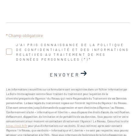
* Champ obligatoire
J'AI PRIS CONNAISSANCE DE LA POLITIQUE
DE CONFIDENTIALITÉ ET DES INFORMATIONS
RELATIVES AU TRAITEMENT DE MES
DONNÉES PERSONNELLES (*)*
ENVOYER
Les informations recueillies sur ce formulaire sont enregistrées dans un fichier informatisé par
La Boite Immo agissant comme Sous-traitant du traitement pour la gestion de la
clientèle/prospects de l'Agence / du Réseau qui reste Responsable du Traitement de vos Données
personnelles. La base légale du traitement repose sur l'intérêt légitime de l'Agence / du Réseau.
Elles sont conservées jusqu'à demande de suppression et sont destinées à l'Agence / au Réseau.
Conformément à la loi « informatique et libertés », vous disposez des droits d’accès, de rectification,
d’effacement, d’opposition, de limitation et de portabilité de vos données. Vous pouvez retirer votre
consentement à tout moment en contactant directement l’Agence / Le Réseau. Consultez le site
https://cnil.fr/fr
pour plus d’informations sur vos droits. Si vous estimez, après avoir contacté
l'Agence / le Réseau, que vos droits « Informatique et Libertés » ne sont pas respectés, vous pouvez
adresser une réclamation à la CNIL. Nous vous informons de l’existence de la liste d'opposition au