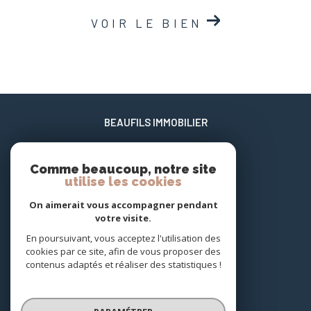
VOIR LE BIEN
BEAUFILS IMMOBILIER
06 02 17 22 40
Comme beaucoup, notre site
xavier@beaufils-patrimoine.fr
utilise les cookies
658 enclos des jasmins Carnon Plage
34130
mauguio
On aimerait vous accompagner pendant
votre visite.
En poursuivant, vous acceptez l'utilisation des
NOUS SUIVRE SUR
cookies par ce site, afin de vous proposer des
contenus adaptés et réaliser des statistiques !