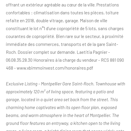
offrant un extérieur agréable au cœur de la ville. Prestations
confortables : climatisation dans toutes les pièces, toiture
refaite en 2018, double vitrage, garage. Maison de ville
constituant le lot n°1 d’une copropriété de 5 lots, sans charges
courantes de copropriété. Bien rare sur le secteur, à proximité
immédiate des commerces, transports et de la gare Saint-
Roch. Dossier complet sur demande. Laetitia Pagnier -
06.08.35.28.30 Honoraires à la charge du vendeur - RCS 881 090
468 - www.xbimmoinvest.com/honoraires.pdf
Exclusive Listing - Montpellier Gare Saint-Roch. Townhouse with
approximately 120 m² of living space, featuring a patio and
garage, located in a quiet area set back from the street. This
charming home captivates with its open floor plan, exposed
beams, and warm atmosphere in the heart of Montpellier. The
ground floor features an entryway, a kitchen open to the living
areas, a living room, a bright dining room that opens widely onto