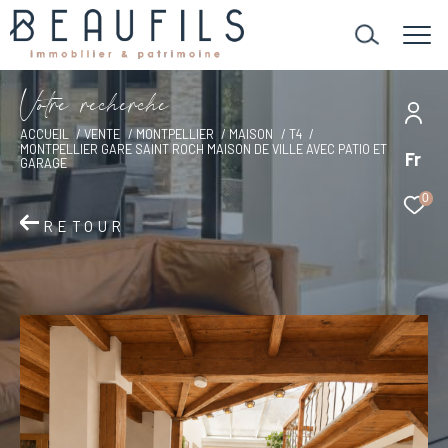
V
o
t
r
e
r
e
c
h
e
r
c
h
e
ACCUEIL
VENTE
MONTPELLIER
MAISON
T4
MONTPELLIER GARE SAINT ROCH MAISON DE VILLE AVEC PATIO ET
Fr
GARAGE
0
RETOUR