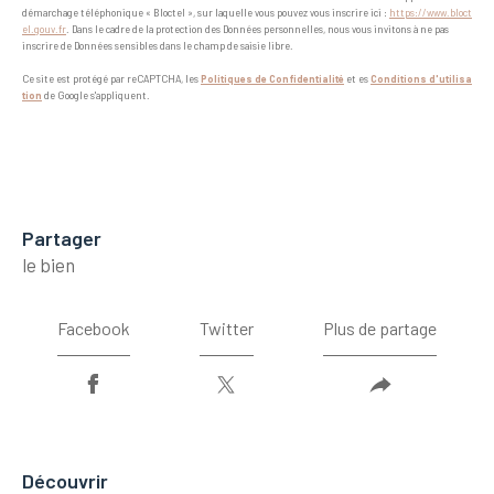
démarchage téléphonique « Bloctel », sur laquelle vous pouvez vous inscrire ici :
https://www.bloct
el.gouv.fr
. Dans le cadre de la protection des Données personnelles, nous vous invitons à ne pas
inscrire de Données sensibles dans le champ de saisie libre.
Ce site est protégé par reCAPTCHA, les
Politiques de Confidentialité
et es
Conditions d'utilisa
tion
de Google s'appliquent.
partager
le bien
Facebook
Twitter
Plus de partage
découvrir